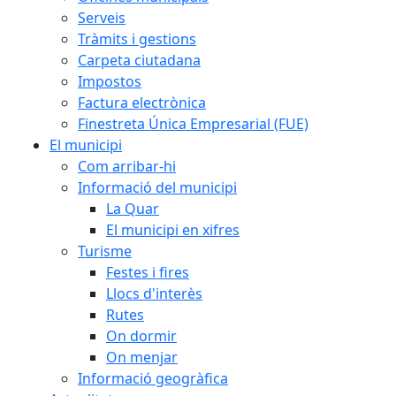
Serveis
Tràmits i gestions
Carpeta ciutadana
Impostos
Factura electrònica
Finestreta Única Empresarial (FUE)
El municipi
Com arribar-hi
Informació del municipi
La Quar
El municipi en xifres
Turisme
Festes i fires
Llocs d'interès
Rutes
On dormir
On menjar
Informació geogràfica