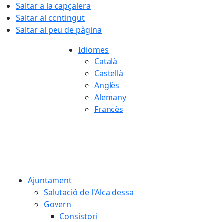
Saltar a la capçalera
Saltar al contingut
Saltar al peu de pàgina
Idiomes
Català
Castellà
Anglès
Alemany
Francès
07.08.2026 | 03:22
Ajuntament
Salutació de l'Alcaldessa
Govern
Consistori