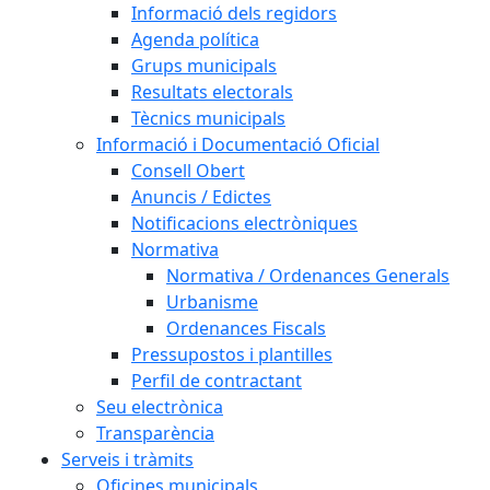
Informació dels regidors
Agenda política
Grups municipals
Resultats electorals
Tècnics municipals
Informació i Documentació Oficial
Consell Obert
Anuncis / Edictes
Notificacions electròniques
Normativa
Normativa / Ordenances Generals
Urbanisme
Ordenances Fiscals
Pressupostos i plantilles
Perfil de contractant
Seu electrònica
Transparència
Serveis i tràmits
Oficines municipals