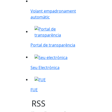
Volant empadronament automàtic
Volant empadronament
automàtic
Portal de transparència
Portal de transparència
Seu Electrònica
Seu Electrònica
FUE
FUE
RSS