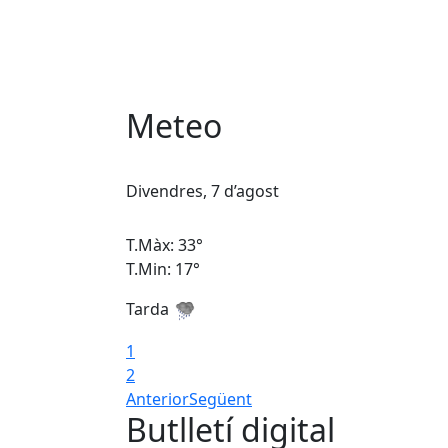
Meteo
Divendres, 7 d’agost
T.Màx: 33°
T.Min: 17°
Tarda
1
2
Anterior
Següent
Butlletí digital