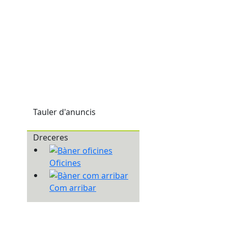
Tauler d'anuncis
Dreceres
Oficines
Com arribar