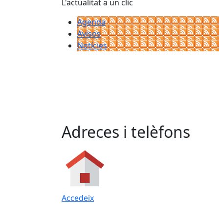
L'actualitat a un clic
Agenda
Avisos
Notícies
Adreces i telèfons
Accedeix