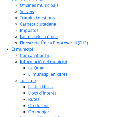
Oficines municipals
Serveis
Tràmits i gestions
Carpeta ciutadana
Impostos
Factura electrònica
Finestreta Única Empresarial (FUE)
El municipi
Com arribar-hi
Informació del municipi
La Quar
El municipi en xifres
Turisme
Festes i fires
Llocs d'interès
Rutes
On dormir
On menjar