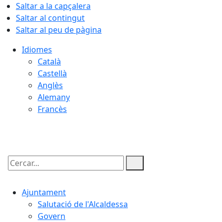
Saltar a la capçalera
Saltar al contingut
Saltar al peu de pàgina
Idiomes
Català
Castellà
Anglès
Alemany
Francès
07.08.2026 | 03:48
Cercar:
Ajuntament
Salutació de l'Alcaldessa
Govern