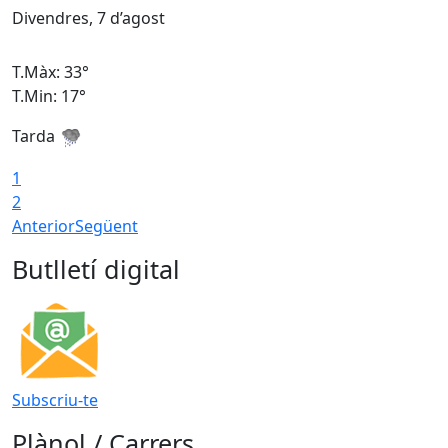
Divendres, 7 d’agost
D
T.Màx: 33°
T
T.Min: 17°
T
Tarda
T
1
2
Anterior
Següent
Butlletí digital
Subscriu-te
Plànol / Carrers