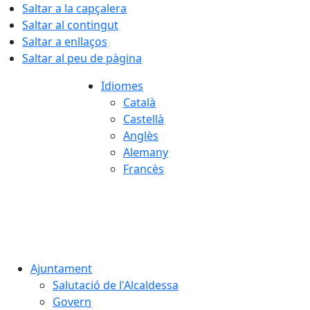
Saltar a la capçalera
Saltar al contingut
Saltar a enllaços
Saltar al peu de pàgina
Idiomes
Català
Castellà
Anglès
Alemany
Francès
07.08.2026 | 03:50
Ajuntament
Salutació de l'Alcaldessa
Govern