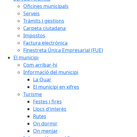
Oficines municipals
Serveis
Tràmits i gestions
Carpeta ciutadana
Impostos
Factura electrònica
Finestreta Única Empresarial (FUE)
El municipi
Com arribar-hi
Informació del municipi
La Quar
El municipi en xifres
Turisme
Festes i fires
Llocs d'interès
Rutes
On dormir
On menjar