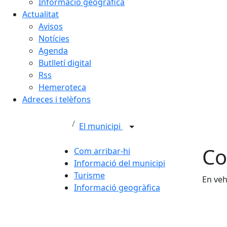
Informació geogràfica
Actualitat
Avisos
Notícies
Agenda
Butlletí digital
Rss
Hemeroteca
Adreces i telèfons
El municipi
Co
Com arribar-hi
Informació del municipi
Turisme
En veh
Informació geogràfica