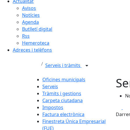
Actualitat
Avisos
Notícies
Agenda
Butlletí digital
Rss
Hemeroteca
Adreces i telèfons
Serveis i tràmits
Se
Oficines municipals
Serveis
Tràmits i gestions
No
Carpeta ciutadana
Fa
Impostos
Factura electrònica
Darrer
Finestreta Única Empresarial
(FUE)