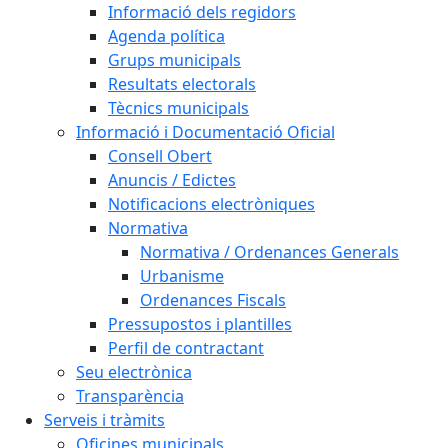
Informació dels regidors
Agenda política
Grups municipals
Resultats electorals
Tècnics municipals
Informació i Documentació Oficial
Consell Obert
Anuncis / Edictes
Notificacions electròniques
Normativa
Normativa / Ordenances Generals
Urbanisme
Ordenances Fiscals
Pressupostos i plantilles
Perfil de contractant
Seu electrònica
Transparència
Serveis i tràmits
Oficines municipals