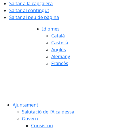
Saltar a la capçalera
Saltar al contingut
Saltar al peu de pàgina
Idiomes
Català
Castellà
Anglès
Alemany
Francès
06.08.2026 | 18:07
Ajuntament
Salutació de l'Alcaldessa
Govern
Consistori