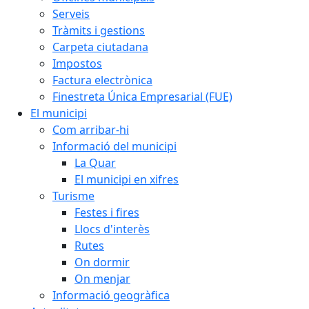
Serveis
Tràmits i gestions
Carpeta ciutadana
Impostos
Factura electrònica
Finestreta Única Empresarial (FUE)
El municipi
Com arribar-hi
Informació del municipi
La Quar
El municipi en xifres
Turisme
Festes i fires
Llocs d'interès
Rutes
On dormir
On menjar
Informació geogràfica