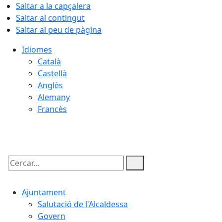
Saltar a la capçalera
Saltar al contingut
Saltar al peu de pàgina
Idiomes
Català
Castellà
Anglès
Alemany
Francès
07.08.2026 | 12:10
Cercar:
Ajuntament
Salutació de l'Alcaldessa
Govern