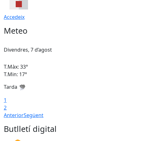
Accedeix
Meteo
Divendres, 7 d’agost
D
T.Màx: 33°
T
T.Min: 17°
T
Tarda
T
1
2
Anterior
Següent
Butlletí digital