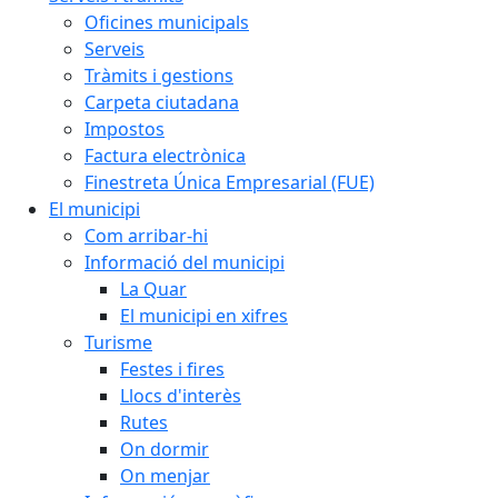
Oficines municipals
Serveis
Tràmits i gestions
Carpeta ciutadana
Impostos
Factura electrònica
Finestreta Única Empresarial (FUE)
El municipi
Com arribar-hi
Informació del municipi
La Quar
El municipi en xifres
Turisme
Festes i fires
Llocs d'interès
Rutes
On dormir
On menjar