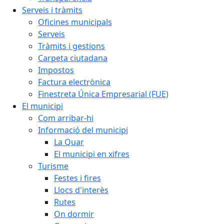
Serveis i tràmits
Oficines municipals
Serveis
Tràmits i gestions
Carpeta ciutadana
Impostos
Factura electrònica
Finestreta Única Empresarial (FUE)
El municipi
Com arribar-hi
Informació del municipi
La Quar
El municipi en xifres
Turisme
Festes i fires
Llocs d'interès
Rutes
On dormir