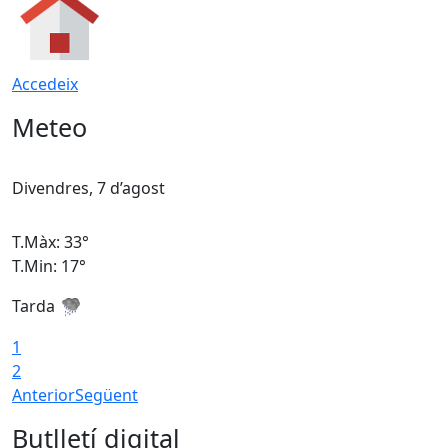
Accedeix
Meteo
Divendres, 7 d’agost
D
T.Màx: 33°
T
T.Min: 17°
T
Tarda
T
1
2
Anterior
Següent
Butlletí digital