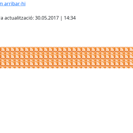
 arribar-hi
cebook
X
a actualització: 30.05.2017 | 14:34