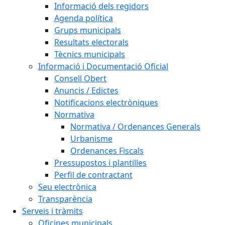
Informació dels regidors
Agenda política
Grups municipals
Resultats electorals
Tècnics municipals
Informació i Documentació Oficial
Consell Obert
Anuncis / Edictes
Notificacions electròniques
Normativa
Normativa / Ordenances Generals
Urbanisme
Ordenances Fiscals
Pressupostos i plantilles
Perfil de contractant
Seu electrònica
Transparència
Serveis i tràmits
Oficines municipals