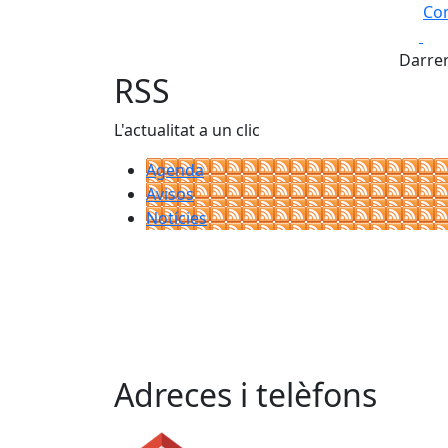
Com
Fa
+
Darrer
−
RSS
L'actualitat a un clic
Agenda
Avisos
Notícies
Adreces i telèfons