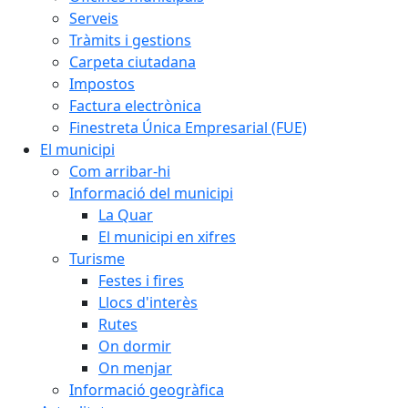
Serveis
Tràmits i gestions
Carpeta ciutadana
Impostos
Factura electrònica
Finestreta Única Empresarial (FUE)
El municipi
Com arribar-hi
Informació del municipi
La Quar
El municipi en xifres
Turisme
Festes i fires
Llocs d'interès
Rutes
On dormir
On menjar
Informació geogràfica