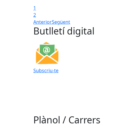
1
2
Anterior
Següent
Butlletí digital
Subscriu-te
Plànol / Carrers