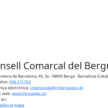
nsell Comarcal del Ber
retera de Barcelona, 49, 3a - 08600 Berga - Barcelona (Cata
èfon:
938 213 553
eça electrònica:
ccbergueda@ccbergueda.cat
c web:
www.bergueda.cat
ari:
plieu el mapa