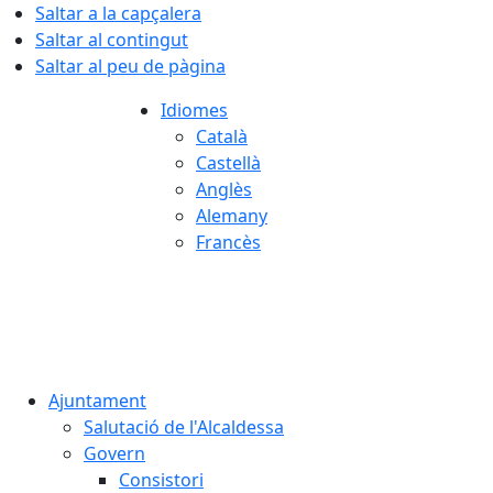
Saltar a la capçalera
Saltar al contingut
Saltar al peu de pàgina
Idiomes
Català
Castellà
Anglès
Alemany
Francès
07.08.2026 | 16:52
Ajuntament
Salutació de l'Alcaldessa
Govern
Consistori