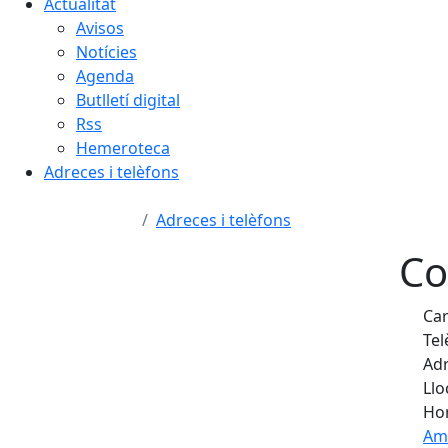
Actualitat
Avisos
Notícies
Agenda
Butlletí digital
Rss
Hemeroteca
Adreces i telèfons
Adreces i telèfons
Co
Car
Tel
Adr
Llo
Hor
Am