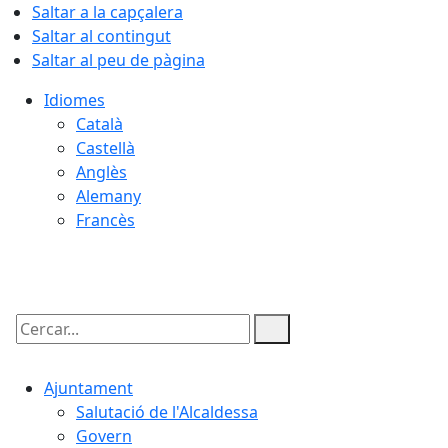
Saltar a la capçalera
Saltar al contingut
Saltar al peu de pàgina
Idiomes
Català
Castellà
Anglès
Alemany
Francès
09.08.2026 | 04:03
Cercar:
Ajuntament
Salutació de l'Alcaldessa
Govern