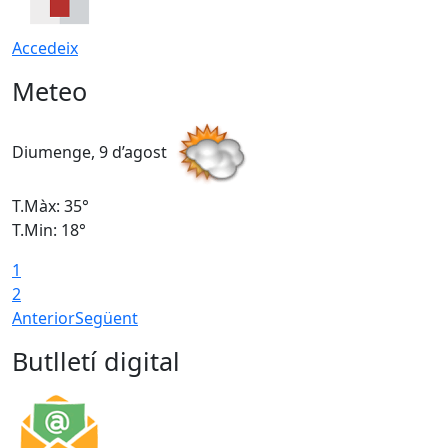
Accedeix
Meteo
Diumenge, 9 d’agost
D
T.Màx: 35°
T
T.Min: 18°
T
1
T
2
Anterior
Següent
Butlletí digital