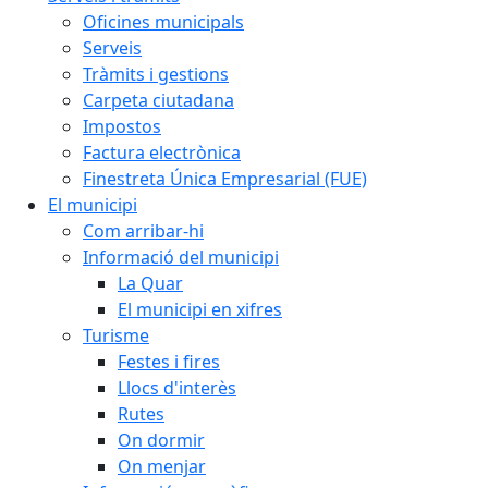
Oficines municipals
Serveis
Tràmits i gestions
Carpeta ciutadana
Impostos
Factura electrònica
Finestreta Única Empresarial (FUE)
El municipi
Com arribar-hi
Informació del municipi
La Quar
El municipi en xifres
Turisme
Festes i fires
Llocs d'interès
Rutes
On dormir
On menjar