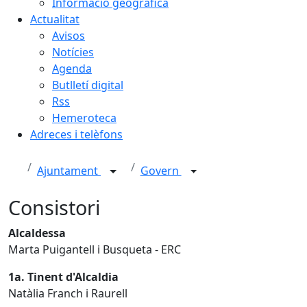
Informació geogràfica
Actualitat
Avisos
Notícies
Agenda
Butlletí digital
Rss
Hemeroteca
Adreces i telèfons
Ajuntament
Govern
Consistori
Alcaldessa
Marta Puigantell i Busqueta - ERC
1a. Tinent d'Alcaldia
Natàlia Franch i Raurell