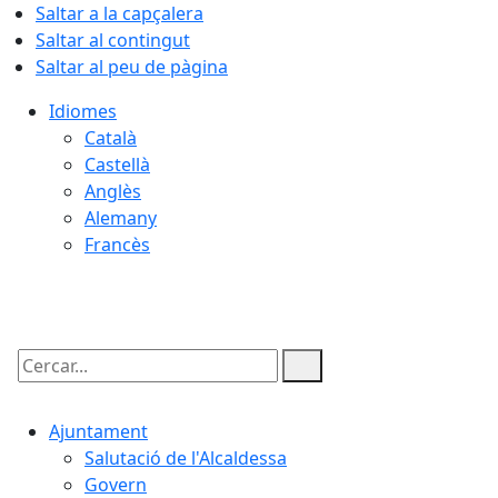
Saltar a la capçalera
Saltar al contingut
Saltar al peu de pàgina
Idiomes
Català
Castellà
Anglès
Alemany
Francès
08.08.2026 | 05:36
Cercar:
Ajuntament
Salutació de l'Alcaldessa
Govern