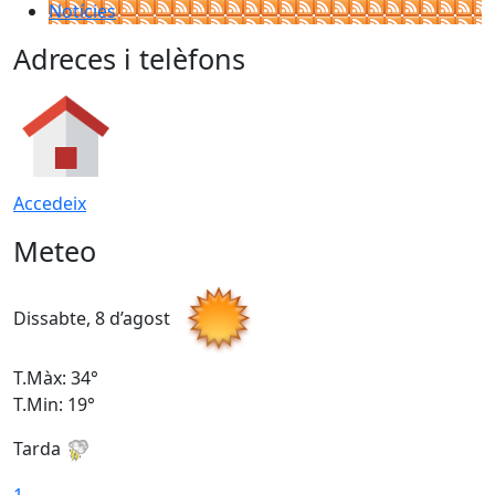
Notícies
Adreces i telèfons
Accedeix
Meteo
Dissabte, 8 d’agost
D
T.Màx: 34°
T
T.Min: 19°
T
Tarda
T
1