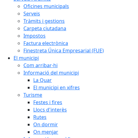
Oficines municipals
Serveis
Tràmits i gestions
Carpeta ciutadana
Impostos
Factura electrònica
Finestreta Única Empresarial (FUE)
El municipi
Com arribar-hi
Informació del municipi
La Quar
El municipi en xifres
Turisme
Festes i fires
Llocs d'interès
Rutes
On dormir
On menjar